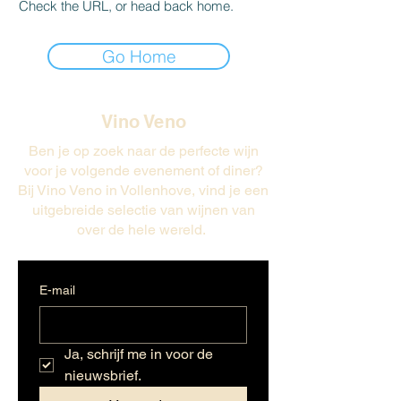
Check the URL, or head back home.
Go Home
Vino Veno
Ben je op zoek naar de perfecte wijn
voor je volgende evenement of diner?
Bij Vino Veno in Vollenhove, vind je een
uitgebreide selectie van wijnen van
over de hele wereld.
E-mail
Ja, schrijf me in voor de 
nieuwsbrief.