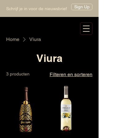
Sign Up
Schrijf je in voor de nieuwsbrief
Home
Viura
Viura
3 producten
Filteren en sorteren