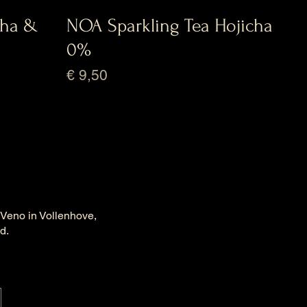
cha &
NOA Sparkling Tea Hojicha
0%
Prijs
€ 9,50
 Veno in Vollenhove,
ld.