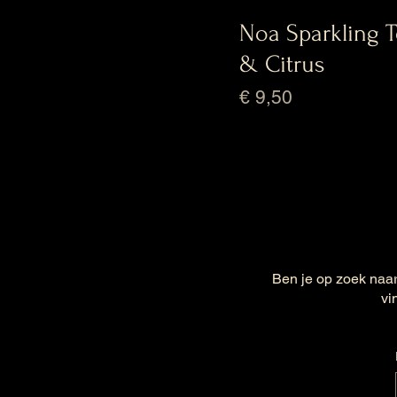
Noa Sparkling T
& Citrus
Prijs
€ 9,50
Ben je op zoek naar
vi