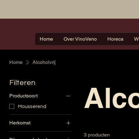
Home
Over VinoVeno
Horeca
W
Home
Alcoholvrij
Filteren
Alco
Productsoort
Mousserend
Herkomst
Duitsland
3 producten