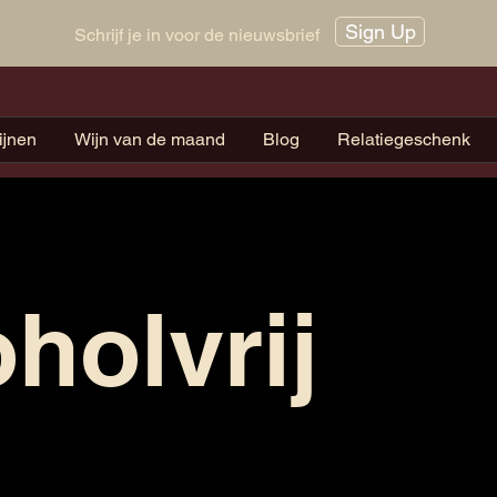
Sign Up
Schrijf je in voor de nieuwsbrief
ijnen
Wijn van de maand
Blog
Relatiegeschenk
holvrij