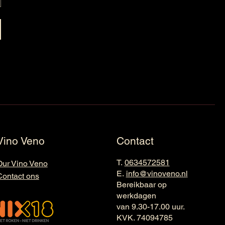
Vino Veno
Contact
T.
0634572581
Our Vino Veno
E.
info@vinoveno.nl
Contact ons
Bereikbaar op
werkdagen
van 9.30-17.00 uur.
KVK. 74094785