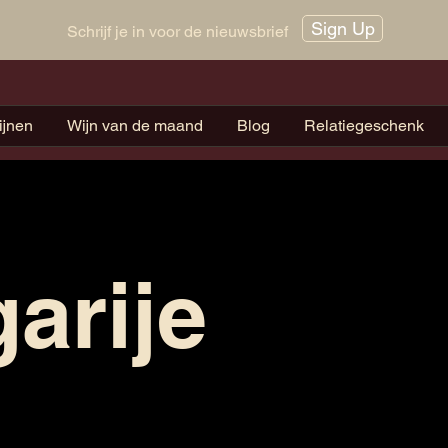
Sign Up
Schrijf je in voor de nieuwsbrief
ijnen
Wijn van de maand
Blog
Relatiegeschenk
arije