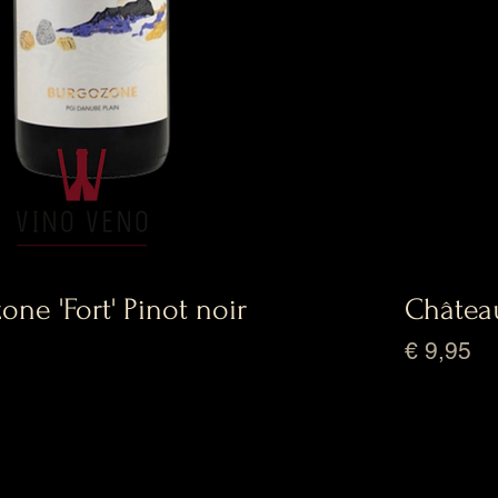
ne 'Fort' Pinot noir
Château
Prijs
€ 9,95