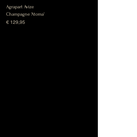
Agrapart Avize
Champagne 'Atoma'
Prijs
€ 129,95