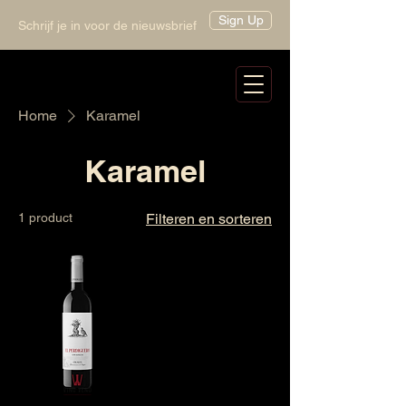
Sign Up
Schrijf je in voor de nieuwsbrief
Home
Karamel
Karamel
1 product
Filteren en sorteren