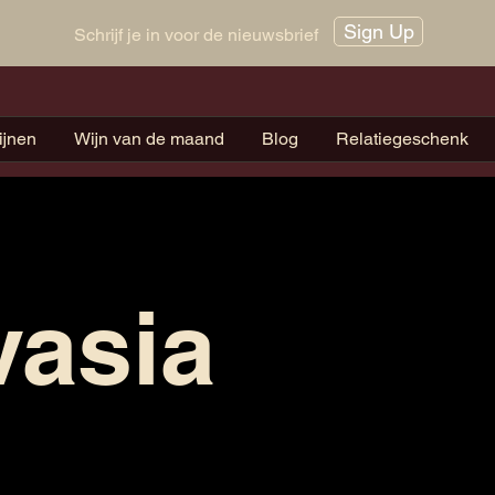
Sign Up
Schrijf je in voor de nieuwsbrief
ijnen
Wijn van de maand
Blog
Relatiegeschenk
vasia