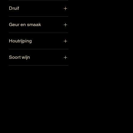
Spanje
Druif
Rioja
Garnacha blanca
Geur en smaak
Viura
Geel fruit
Malvasia
Houtrijping
Houtrijping
Houtrijping
Soort wijn
Witte wijn