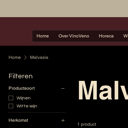
Home
Over VinoVeno
Horeca
W
Home
Malvasia
Filteren
Mal
Productsoort
Wijnen
Witte wijn
Herkomst
1 product