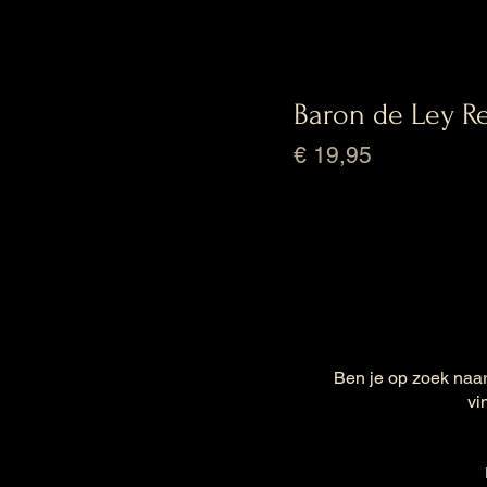
Baron de Ley Re
Prijs
€ 19,95
Ben je op zoek naar
vi