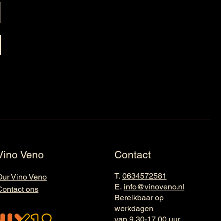
Vino Veno
Contact
T.
0634572581
Our Vino Veno
E.
info@vinoveno.nl
Contact ons
Bereikbaar op
werkdagen
van 9.30-17.00 uur.