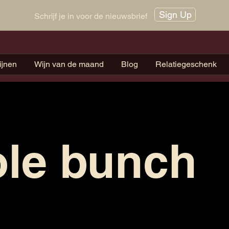
Sign Up
Schrijf je in voor de nieuwsbrief
ijnen
Wijn van de maand
Blog
Relatiegeschenk
le bunch