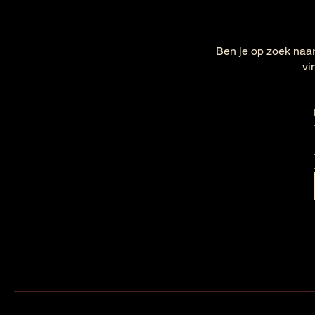
Tannines
Veelzijdig
Verfijnd
Ben je op zoek naar
Kersen
vi