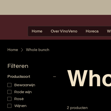
Home
Over VinoVeno
Horeca
W
Home
Whole bunch
Filteren
Who
Productsoort
Bewaarwijn
Rode wijn
Rosé
Wijnen
2 producten