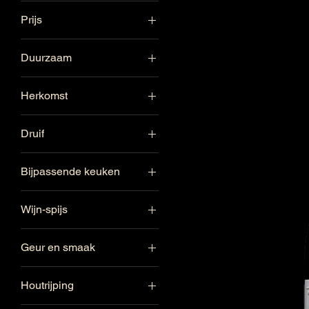
Prijs
Duurzaam
€ 7
€ 86
Duurzame landbouw
Herkomst
Swartland
Druif
Zuid-Afrika
Cinsault
Bijpassende keuken
Mourvedre
Barbecue
Syrah
Wijn-spijs
Mediterraanse keuken
Barbecue
Geur en smaak
Gamba's
Fris
Gegrild vlees
Houtrijping
Houtrijping
Mediterraanse keuken