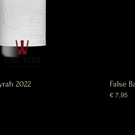
yrah 2022
False 
Prijs
€ 7,95