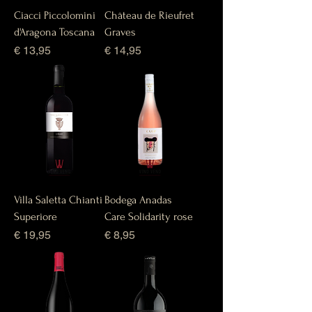
Ciacci Piccolomini
Château de Rieufret
d'Aragona Toscana
Graves
Prijs
Prijs
€ 13,95
€ 14,95
Villa Saletta Chianti
Bodega Anadas
Superiore
Care Solidarity rose
Prijs
Prijs
€ 19,95
€ 8,95