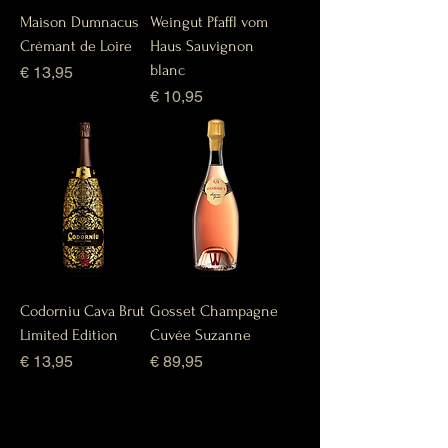
Maison Dumnacus
Weingut Pfaffl vom
Crémant de Loire
Haus Sauvignon
blanc
Prijs
€ 13,95
Prijs
€ 10,95
Codorniu Cava Brut
Gosset Champagne
Limited Edition
Cuvée Suzanne
Prijs
Prijs
€ 13,95
€ 89,95