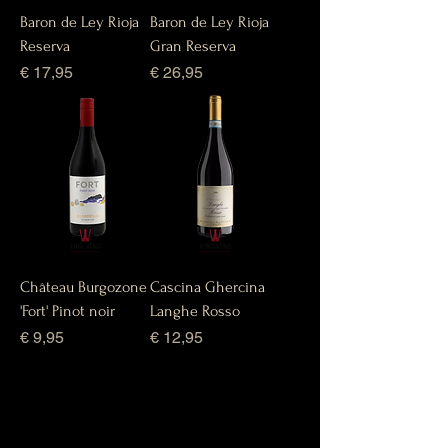
Baron de Ley Rioja
Baron de Ley Rioja
Reserva
Gran Reserva
Prijs
Prijs
€ 17,95
€ 26,95
Château Burgozone
Cascina Ghercina
'Fort' Pinot noir
Langhe Rosso
Prijs
Prijs
€ 9,95
€ 12,95