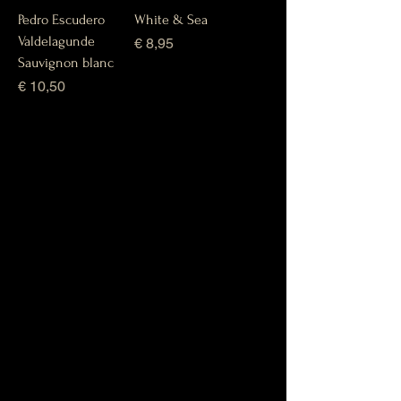
Pedro Escudero
White & Sea
Valdelagunde
Prijs
€ 8,95
Sauvignon blanc
Prijs
€ 10,50