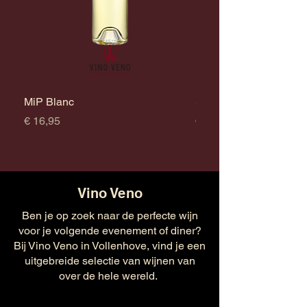
MiP Blanc
Survivor Chardonnay
Prijs
Prijs
€ 16,95
€ 17,95
Vino Veno
Ben je op zoek naar de perfecte wijn
voor je volgende evenement of diner?
Bij Vino Veno in Vollenhove, vind je een
uitgebreide selectie van wijnen van
over de hele wereld.