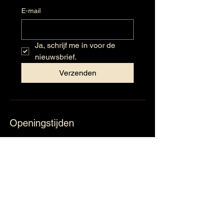
E-mail
Ja, schrijf me in voor de 
nieuwsbrief.
Verzenden
Openingstijden
Maandag: Gesloten
Dinsdag: 09:30 - 17:30
Woensdag: 09:30 – 17:30
Donderdag: 09:30 – 17:30
Vrijdag: 09:30 – 17:30
Zaterdag: 09:30 – 16:30
Zondag: Gesloten