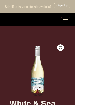
Sign Up
Schrijf je in voor de nieuwsbrief
White & Sea