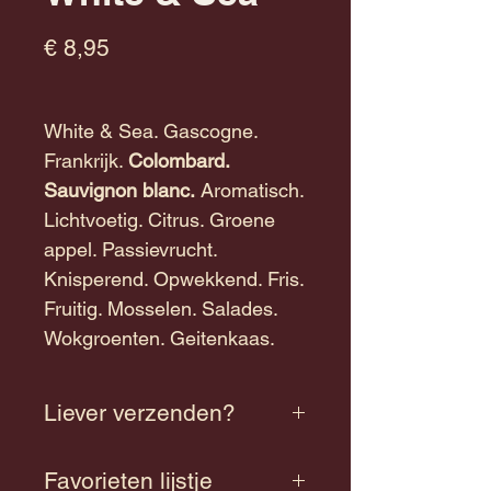
Prijs
€ 8,95
White & Sea. Gascogne.
Frankrijk.
Colombard.
Sauvignon blanc.
Aromatisch.
Lichtvoetig. Citrus. Groene
appel. Passievrucht.
Knisperend. Opwekkend. Fris.
Fruitig. Mosselen. Salades.
Wokgroenten. Geitenkaas.
Liever verzenden?
Neem contact met ons op de
Favorieten lijstje
mogelijkheden van verzenden.