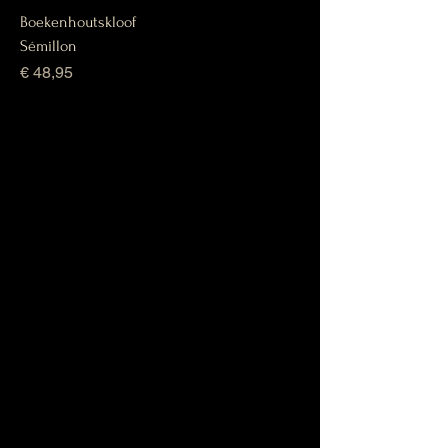
Boekenhoutskloof
Sémillon
Prijs
€ 48,95