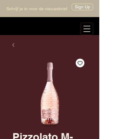
Sign Up
Schrijf je in voor de nieuwsbrief
Pizzolato M-