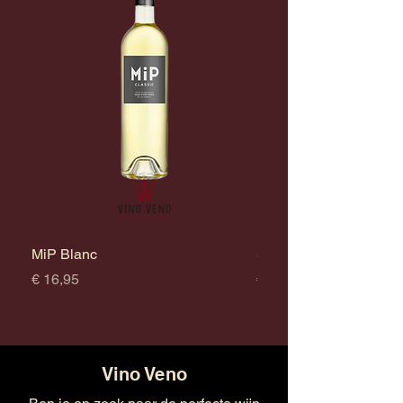
MiP Blanc
Survivor Chardonnay
Prijs
Prijs
€ 16,95
€ 17,95
Vino Veno