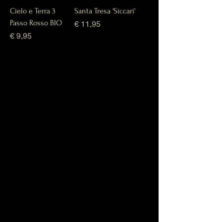
Cielo e Terra 3
Santa Tresa 'Siccari'
Passo Rosso BIO
Prijs
€ 11,95
Prijs
€ 9,95