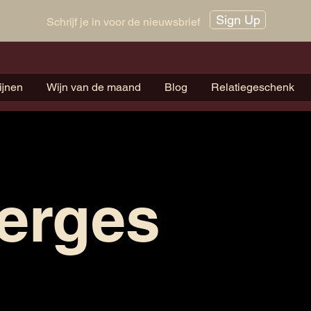
Sign Up
Schrijf je in voor de nieuwsbrief
ijnen
Wijn van de maand
Blog
Relatiegeschenk
erges