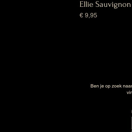
Ellie Sauvignon
Prijs
€ 9,95
Ben je op zoek naar
vi