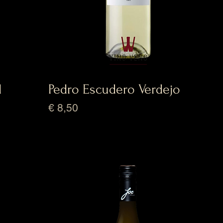
l
Pedro Escudero Verdejo
Prijs
€ 8,50