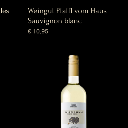
des
Weingut Pfaffl vom Haus
Sauvignon blanc
Prijs
€ 10,95