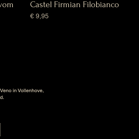
 vom
Castel Firmian Filobianco
Prijs
€ 9,95
 Veno in Vollenhove,
ld.