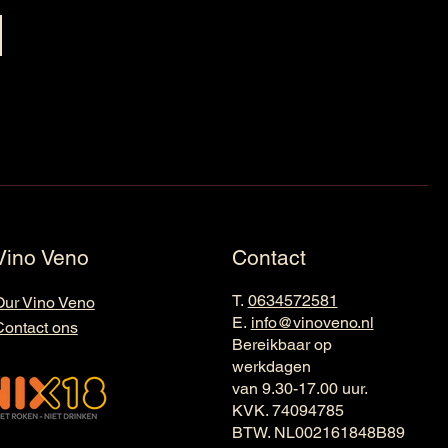
Vino Veno
Contact
T.
0634572581
Our Vino Veno
E.
info@vinoveno.nl
Contact ons
Bereikbaar op
werkdagen
van 9.30-17.00 uur.
KVK. 74094785
BTW. NL002161848B89