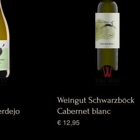
Weingut Schwarzböck
erdejo
Cabernet blanc
Prijs
€ 12,95