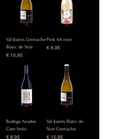
Val Joanis Grenache
Pink Art rosé
Blanc de Noir
Prijs
€ 8,95
Prijs
€ 15,95
Bodega Anadas
Val Joanis Blanc de
Care tinto
Noir Grenache
Prijs
Prijs
€ 8,95
€ 15,95