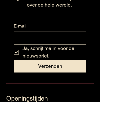
over de hele wereld.
E-mail
Ja, schrijf me in voor de 
nieuwsbrief.
Verzenden
Openingstijden
Maandag: Gesloten
Dinsdag: 09:30 - 17:30
Woensdag: 09:30 – 17:30
Donderdag: 09:30 – 17:30
Vrijdag: 09:30 – 17:30