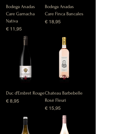
Bodega Anadas
Bodega Anadas
Care Garnacha
Care Finca Bancales
Nativa
Prijs
€ 18,95
Prijs
€ 11,95
Duc d'Embret Rouge
Chateau Barbebelle
Rosé Fleuri
Prijs
€ 8,95
Prijs
€ 15,95