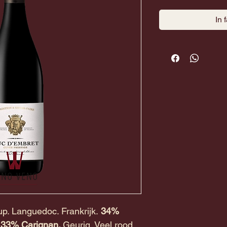
In 
p. Languedoc. Frankrijk.
34%
. 33% Carignan.
Geurig. Veel rood