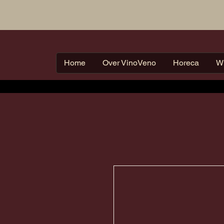
Home
Over VinoVeno
Horeca
W