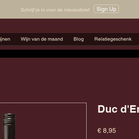
Sign Up
Schrijf je in voor de nieuwsbrief
ijnen
Wijn van de maand
Blog
Relatiegeschenk
Duc d'E
Prijs
€ 8,95