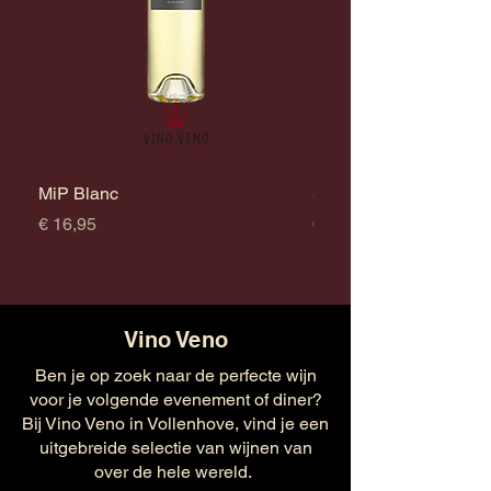
MiP Blanc
Survivor Chardonnay
Prijs
Prijs
€ 16,95
€ 17,95
Vino Veno
Ben je op zoek naar de perfecte wijn
voor je volgende evenement of diner?
Bij Vino Veno in Vollenhove, vind je een
uitgebreide selectie van wijnen van
over de hele wereld.