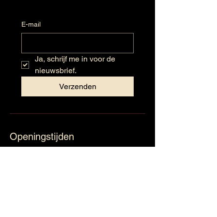
E-mail
Ja, schrijf me in voor de 
nieuwsbrief.
Verzenden
Openingstijden
Maandag: Gesloten
Dinsdag: 09:30 - 17:30
Woensdag: 09:30 – 17:30
Donderdag: 09:30 – 17:30
Vrijdag: 09:30 – 17:30
Zaterdag: 09:30 – 16:30