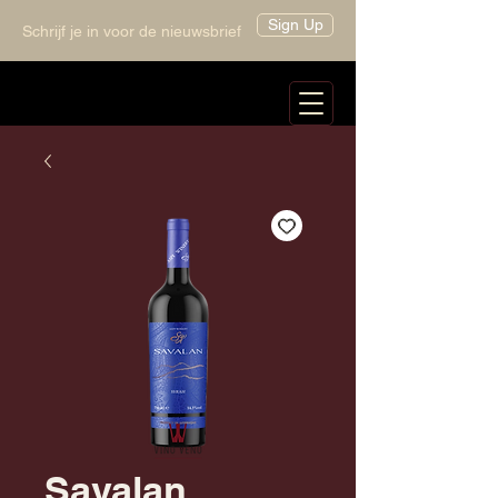
Sign Up
Schrijf je in voor de nieuwsbrief
Savalan