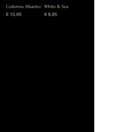
Codorniu Albariño
White & Sea
Prijs
Prijs
€ 10,95
€ 8,95