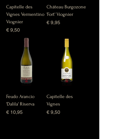
Capitelle des
Château Burgozone
Vignes Vermentino
'Fort' Viognier
Viognier
Prijs
€ 9,95
Prijs
€ 9,50
Feudo Arancio
Capitelle des
'Dalila' Riserva
Vignes
Prijs
Prijs
€ 10,95
€ 9,50