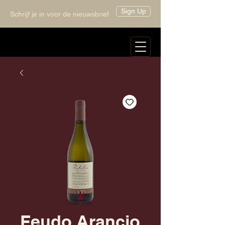
Sign Up
Schrijf je in voor de nieuwsbrief
Feudo Arancio