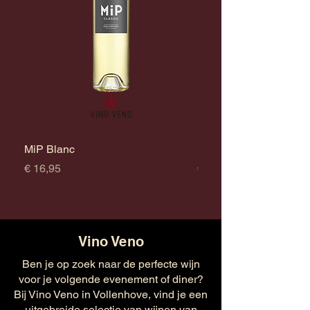
MiP Blanc
Survivor Chardonnay
Prijs
Prijs
€ 16,95
€ 17,95
Vino Veno
Ben je op zoek naar de perfecte wijn
voor je volgende evenement of diner?
Bij Vino Veno in Vollenhove, vind je een
uitgebreide selectie van wijnen van