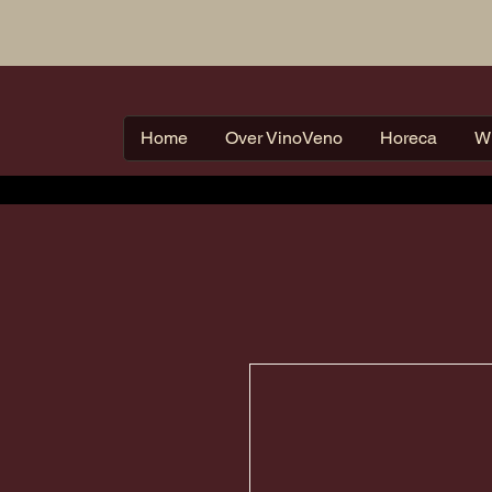
Home
Over VinoVeno
Horeca
W