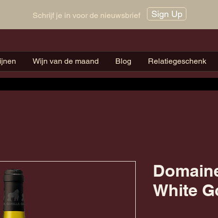
Sign Up
Schrijf je in voor de nieuwsbrief
ijnen
Wijn van de maand
Blog
Relatiegeschenk
Domain
White Go