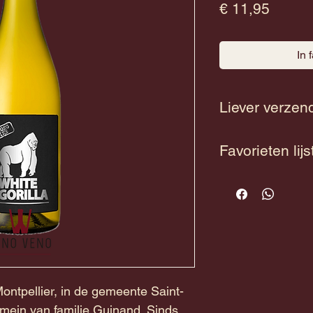
Prijs
€ 11,95
In 
Liever verzen
Neem contact met 
Favorieten lijs
verzenden.
Voeg de wijn toe aan
volgende keer bij 
bekijken welke wijn
ontpellier, in de gemeente Saint-
domein van familie Guinand. Sinds