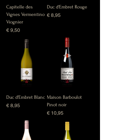
Capitelle des
Duc d'Embret Rouge
Vignes Vermentino
Prijs
€ 8,95
Viognier
Prijs
€ 9,50
Duc d'Embret Blanc
Maison Barboulot
Pinot noir
Prijs
€ 8,95
Prijs
€ 10,95