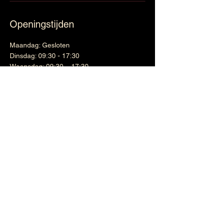
Openingstijden
Maandag: Gesloten
Dinsdag: 09:30 - 17:30
Woensdag: 09:30 – 17:30
Donderdag: 09:30 – 17:30
Vrijdag: 09:30 – 17:30
Zaterdag: 09:30 – 16:30
Zondag: Gesloten
Wijnen
Links
Witte wijn
Shipping & Returns
Cadeaubon
Terms & Conditions
Nieuwsbrief
Google maps