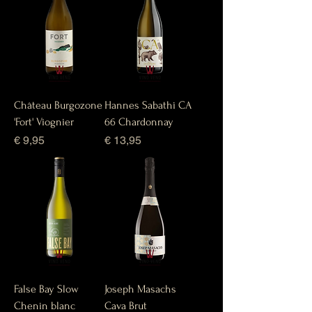
Château Burgozone
Hannes Sabathi CA
'Fort' Viognier
66 Chardonnay
Prijs
Prijs
€ 9,95
€ 13,95
False Bay Slow
Joseph Masachs
Chenin blanc
Cava Brut