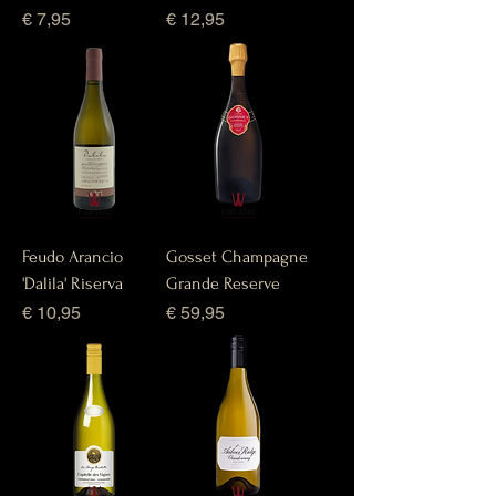
Prijs
Prijs
€ 7,95
€ 12,95
Feudo Arancio
Gosset Champagne
'Dalila' Riserva
Grande Reserve
Prijs
Prijs
€ 10,95
€ 59,95