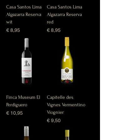
Casa Santos Lima
Casa Santos Lima
Algazarra Reserva
Algazarra Reserva
wit
red
Prijs
Prijs
€ 8,95
€ 8,95
Finca Museum El
Capitelle des
Perdiguero
Vignes Vermentino
Viognier
Prijs
€ 10,95
Prijs
€ 9,50