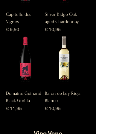
Capitelle des
Silver Ridge Oak
Vignes
aged Chardonnay
Prijs
Prijs
€ 9,50
€ 10,95
Domaine Guinand
Baron de Ley Rioja
Black Gorilla
Blanco
Prijs
Prijs
€ 11,95
€ 10,95
Vino Veno