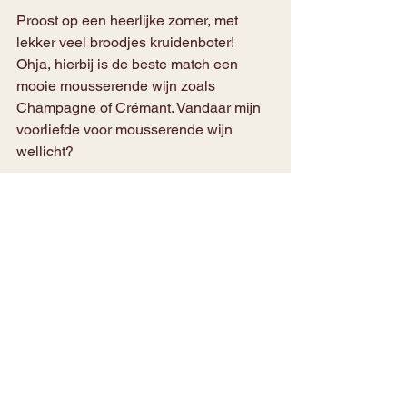
Proost op een heerlijke zomer, met 
lekker veel broodjes kruidenboter! 
Ohja, hierbij is de beste match een 
mooie mousserende wijn zoals 
Champagne of Crémant. Vandaar mijn 
voorliefde voor mousserende wijn 
wellicht?
Geschreven door Kim van Vino Veno 
Alles weergeven
Recente blogposts