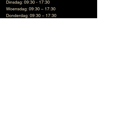
Dinsdag: 09:30 - 17:30
Woensdag: 09:30 – 17:30
Donderdag: 09:30 – 17:30
Vrijdag: 09:30 – 17:30
Zaterdag: 09:30 – 16:30
Zondag: Gesloten
Wijnen
Links
Witte wijn
Shipping & Returns
Cadeaubon
Terms & Conditions
Nieuwsbrief
Google maps
Vino Veno
Contact