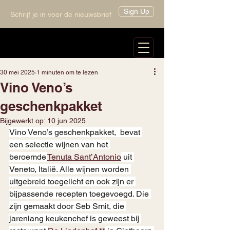
Sign Up
Schrijf je in voor de nieuwsbrief
30 mei 2025
1 minuten om te lezen
Vino Veno’s
geschenkpakket
Bijgewerkt op:
10 jun 2025
Vino Veno’s geschenkpakket,  bevat 
een selectie wijnen van het 
beroemde 
Tenuta Sant’Antonio
 uit 
Veneto, Italië. Alle wijnen worden 
uitgebreid toegelicht en ook zijn er 
bijpassende recepten toegevoegd. Die 
zijn gemaakt door Seb Smit, die 
jarenlang keukenchef is geweest bij 