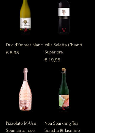
Duc d'Embret Blanc
Villa Saletta Chianti
Superiore
Prijs
€ 8,95
Prijs
€ 19,95
Pizzolato M-Use
Noa Sparkling Tea
Spumante rose
Sencha & Jasmine