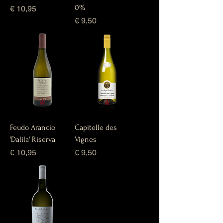
0%
Prijs
€ 10,95
Prijs
€ 9,50
Feudo Arancio
Capitelle des
'Dalila' Riserva
Vignes
Prijs
Prijs
€ 10,95
€ 9,50