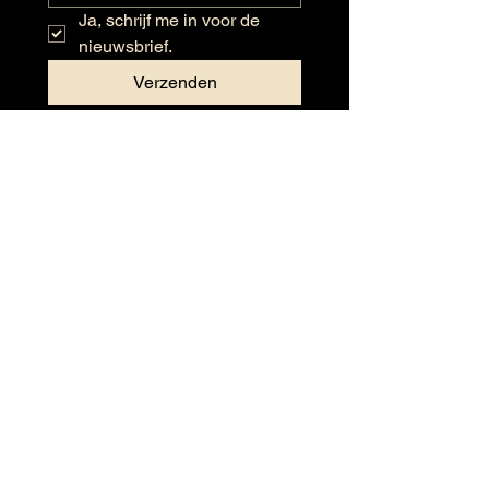
Ja, schrijf me in voor de 
nieuwsbrief.
Verzenden
Openingstijden
Maandag: Gesloten
Dinsdag: 09:30 - 17:30
Woensdag: 09:30 – 17:30
Donderdag: 09:30 – 17:30
Vrijdag: 09:30 – 17:30
Zaterdag: 09:30 – 16:30
Zondag: Gesloten
Wijnen
Links