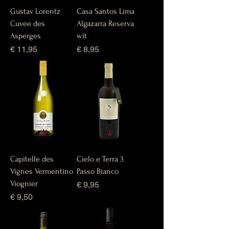
Gustav Lorentz
Casa Santos Lima
Cuvee des
Algazarra Reserva
Asperges
wit
Prijs
Prijs
€ 11,95
€ 8,95
Capitelle des
Cielo e Terra 3
Vignes Vermentino
Passo Bianco
Viognier
Prijs
€ 9,95
Prijs
€ 9,50