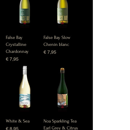
False Bay
False Bay Slow
Crystalline
Chenin blanc
Chardonnay
Prijs
€ 7,95
Prijs
€ 7,95
White & Sea
Noa Sparkling Tea
Earl Grey & Citrus
Prijs
€ 8,95