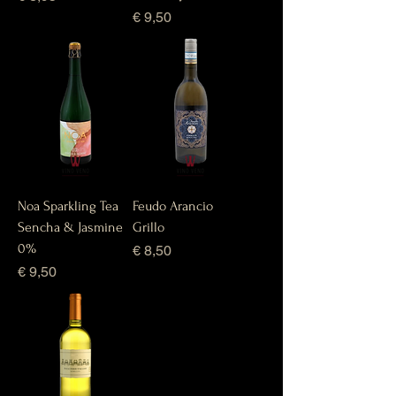
Prijs
€ 9,50
Noa Sparkling Tea
Feudo Arancio
Sencha & Jasmine
Grillo
0%
Prijs
€ 8,50
Prijs
€ 9,50