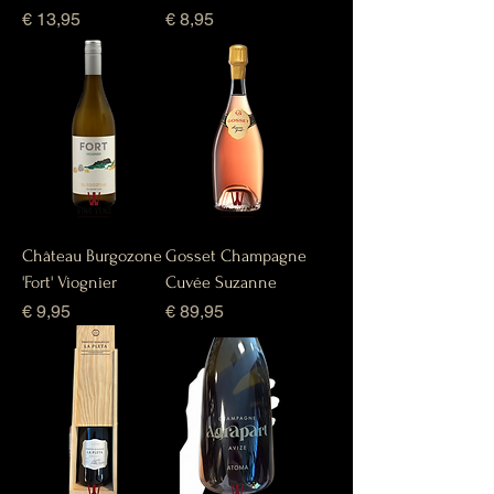
Prijs
Prijs
€ 13,95
€ 8,95
Château Burgozone
Gosset Champagne
'Fort' Viognier
Cuvée Suzanne
Prijs
Prijs
€ 9,95
€ 89,95