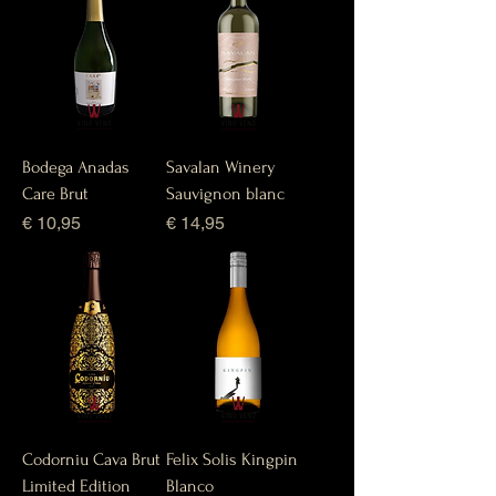
Bodega Anadas
Savalan Winery
Care Brut
Sauvignon blanc
Prijs
Prijs
€ 10,95
€ 14,95
Codorniu Cava Brut
Felix Solis Kingpin
Limited Edition
Blanco