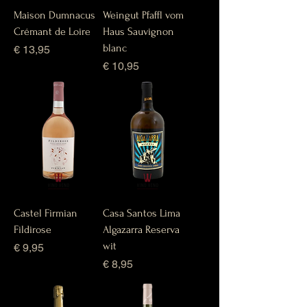
Maison Dumnacus
Weingut Pfaffl vom
Crémant de Loire
Haus Sauvignon
blanc
Prijs
€ 13,95
Prijs
€ 10,95
Castel Firmian
Casa Santos Lima
Fildirose
Algazarra Reserva
wit
Prijs
€ 9,95
Prijs
€ 8,95