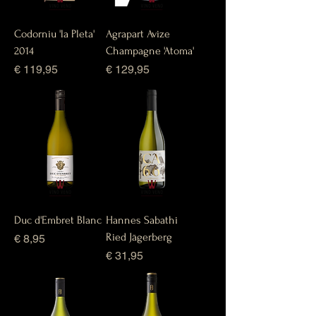
Codorniu 'la Pleta'
Agrapart Avize
2014
Champagne 'Atoma'
Prijs
Prijs
€ 119,95
€ 129,95
Duc d'Embret Blanc
Hannes Sabathi
Ried Jägerberg
Prijs
€ 8,95
Prijs
€ 31,95