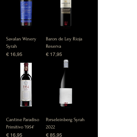
Savalan Winery
Baron de Ley Rioja
Syrah
Reserva
Prijs
Prijs
€ 16,95
€ 17,95
Cantine Paradiso
Porseleinberg Syrah
Primitivo '1954'
2022
Prijs
Prijs
€ 16,95
€ 85,95