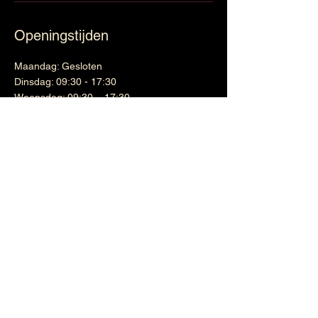
Openingstijden
Maandag: Gesloten
Dinsdag: 09:30 - 17:30
Woensdag: 09:30 – 17:30
Donderdag: 09:30 – 17:30
Vrijdag: 09:30 – 17:30
Zaterdag: 09:30 – 16:30
Zondag: Gesloten
Wijnen
Links
Witte wijn
Shipping & Returns
Cadeaubon
Terms & Conditions
Nieuwsbrief
Google maps