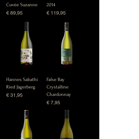
Cuvée Suzanne
2014
Prijs
Prijs
€ 89,95
€ 119,95
Hannes Sabathi
False Bay
Ried Jägerberg
Crystalline
Chardonnay
Prijs
€ 31,95
Prijs
€ 7,95