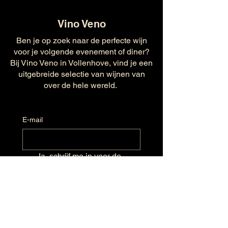
Vino Veno
Ben je op zoek naar de perfecte wijn
voor je volgende evenement of diner?
Bij Vino Veno in Vollenhove, vind je een
uitgebreide selectie van wijnen van
over de hele wereld.
E-mail
Ja, schrijf me in voor de 
nieuwsbrief.
Verzenden