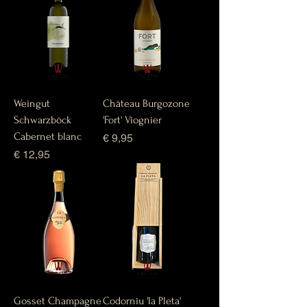
Weingut
Château Burgozone
Schwarzböck
'Fort' Viognier
Cabernet blanc
Prijs
€ 9,95
Prijs
€ 12,95
Gosset Champagne
Codorniu 'la Pleta'