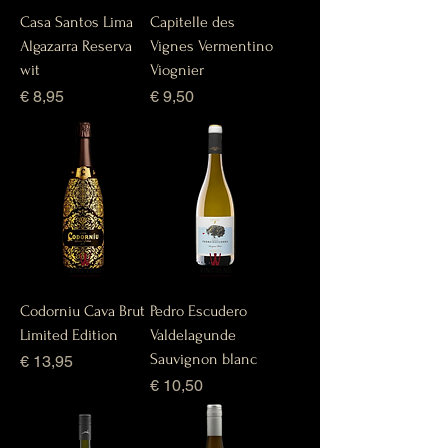
Casa Santos Lima
Capitelle des
Algazarra Reserva
Vignes Vermentino
wit
Viognier
Prijs
Prijs
€ 8,95
€ 9,50
Codorniu Cava Brut
Pedro Escudero
Limited Edition
Valdelagunde
Sauvignon blanc
Prijs
€ 13,95
Prijs
€ 10,50