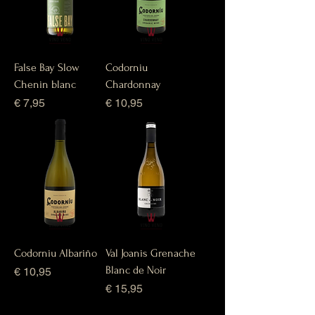
False Bay Slow
Codorniu
Chenin blanc
Chardonnay
Prijs
Prijs
€ 7,95
€ 10,95
Codorniu Albariño
Val Joanis Grenache
Blanc de Noir
Prijs
€ 10,95
Prijs
€ 15,95