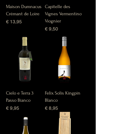
Maison Dumnacus
Capitelle des
Crémant de Loire
Vignes Vermentino
Viognier
Prijs
€ 13,95
Prijs
€ 9,50
Cielo e Terra 3
Felix Solis Kingpin
Passo Bianco
Blanco
Prijs
Prijs
€ 9,95
€ 8,95