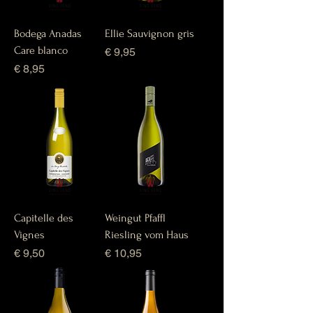
Bodega Anadas
Ellie Sauvignon gris
Care blanco
Prijs
€ 9,95
Prijs
€ 8,95
Capitelle des
Weingut Pfaffl
Vignes
Riesling vom Haus
Prijs
Prijs
€ 9,50
€ 10,95