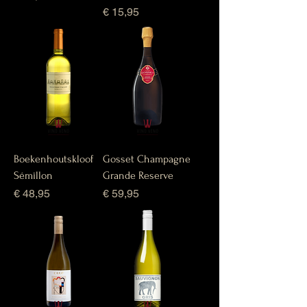
Prijs
€ 15,95
Boekenhoutskloof
Gosset Champagne
Sémillon
Grande Reserve
Prijs
Prijs
€ 48,95
€ 59,95