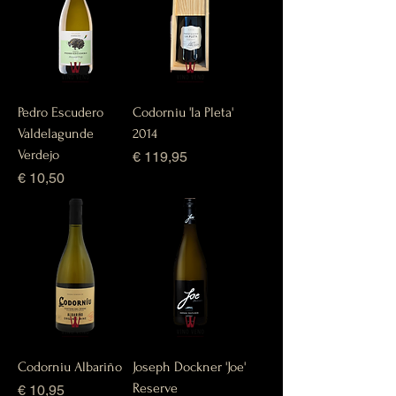
Pedro Escudero
Codorniu 'la Pleta'
Valdelagunde
2014
Verdejo
Prijs
€ 119,95
Prijs
€ 10,50
Codorniu Albariño
Joseph Dockner 'Joe'
Reserve
Prijs
€ 10,95