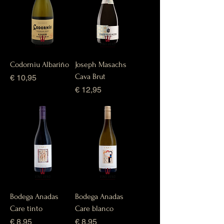
Codorniu Albariño
Joseph Masachs
Cava Brut
Prijs
€ 10,95
Prijs
€ 12,95
Bodega Anadas
Bodega Anadas
Care tinto
Care blanco
Prijs
Prijs
€ 8,95
€ 8,95