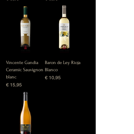
Vincente Gandia
Baron de Ley Rioja
Ceramic Sauvignon
Blanco
blanc
Prijs
€ 10,95
Prijs
€ 15,95