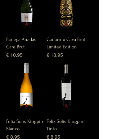
Bodega Anadas
Codorniu Cava Brut
Care Brut
Limited Edition
Prijs
Prijs
€ 10,95
€ 13,95
Felix Solis Kingpin
Felix Solis Kingpin
Blanco
Tinto
Prijs
Prijs
€ 8,95
€ 8,95