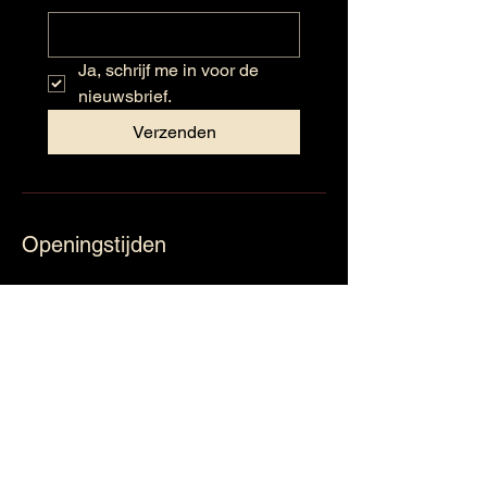
Ja, schrijf me in voor de 
nieuwsbrief.
Verzenden
Openingstijden
Maandag: Gesloten
Dinsdag: 09:30 - 17:30
Woensdag: 09:30 – 17:30
Donderdag: 09:30 – 17:30
Vrijdag: 09:30 – 17:30
Zaterdag: 09:30 – 16:30
Zondag: Gesloten