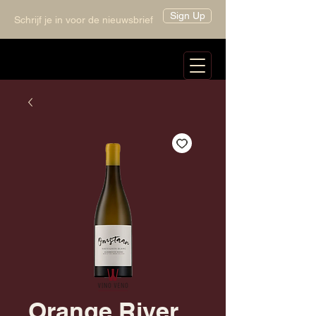
Sign Up
Schrijf je in voor de nieuwsbrief
Orange River