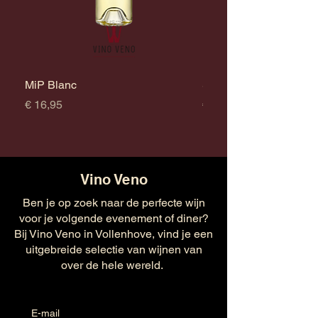
MiP Blanc
Survivor Chardonnay
Prijs
Prijs
€ 16,95
€ 17,95
Vino Veno
Ben je op zoek naar de perfecte wijn
voor je volgende evenement of diner?
Bij Vino Veno in Vollenhove, vind je een
uitgebreide selectie van wijnen van
over de hele wereld.
E-mail