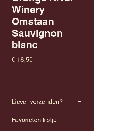
Winery
Omstaan
Sauvignon
blanc
Prijs
€ 18,50
Liever verzenden?
Neem contact met ons op de
Favorieten lijstje
mogelijkheden van verzenden.