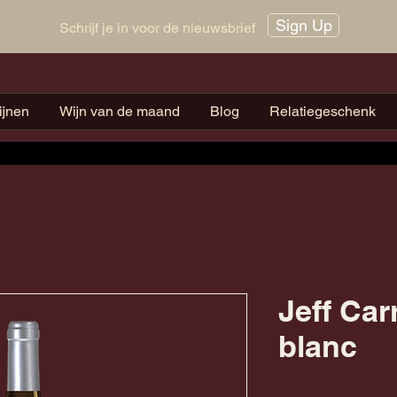
Sign Up
Schrijf je in voor de nieuwsbrief
ijnen
Wijn van de maand
Blog
Relatiegeschenk
Jeff Car
blanc