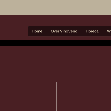
Home
Over VinoVeno
Horeca
W