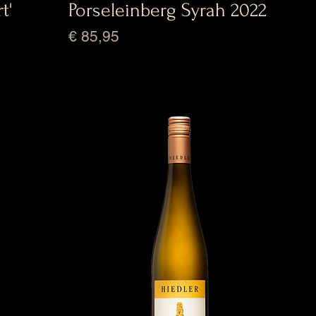
t'
Porseleinberg Syrah 2022
Prijs
€ 85,95