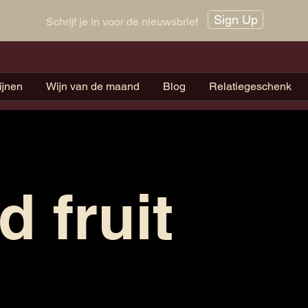
Sign Up
Schrijf je in voor de nieuwsbrief
ijnen
Wijn van de maand
Blog
Relatiegeschenk
 fruit