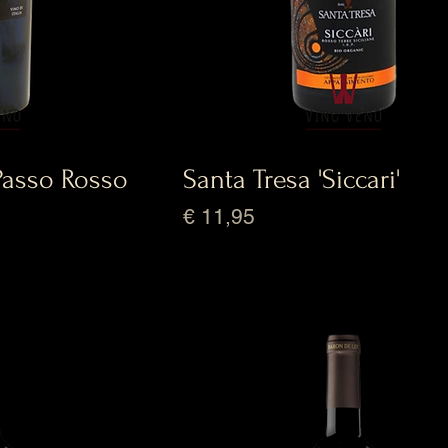
 Passo Rosso
Santa Tresa 'Siccari'
Prijs
€ 11,95