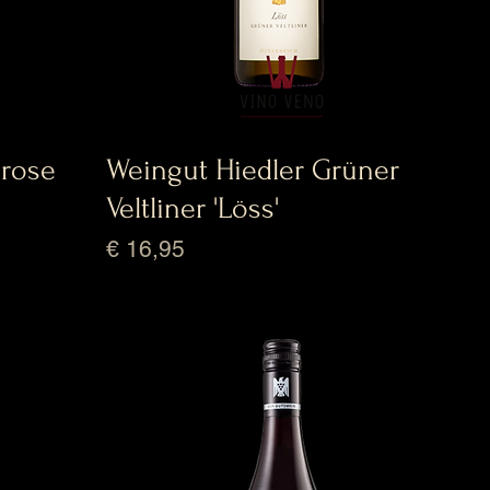
 rose
Weingut Hiedler Grüner
Veltliner 'Löss'
Prijs
€ 16,95