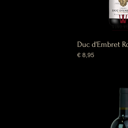
Duc d'Embret R
Prijs
€ 8,95