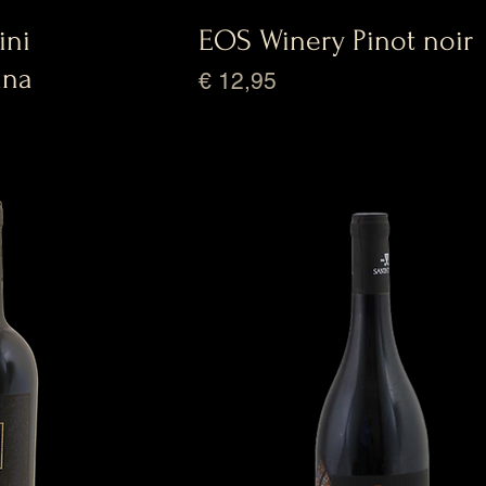
ini
EOS Winery Pinot noir
ana
Prijs
€ 12,95