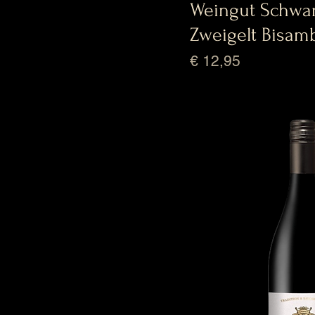
Weingut Schwa
Zweigelt Bisam
Prijs
€ 12,95