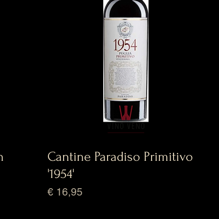
n
Cantine Paradiso Primitivo
'1954'
Prijs
€ 16,95