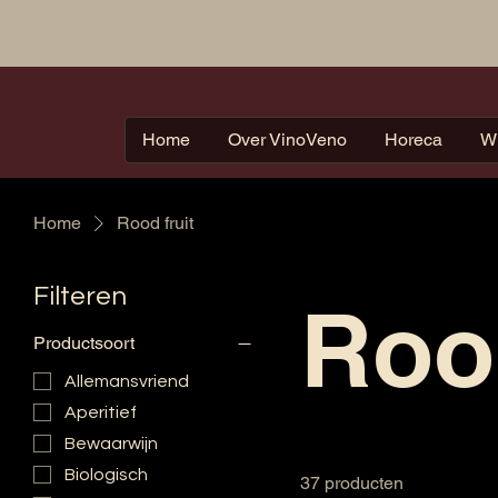
Home
Over VinoVeno
Horeca
W
Home
Rood fruit
Filteren
Rood
Productsoort
Allemansvriend
Aperitief
Bewaarwijn
Biologisch
37 producten