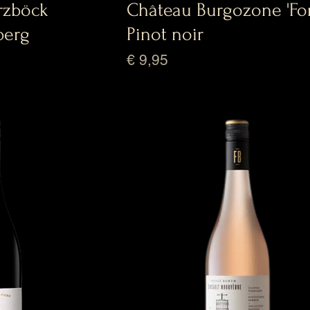
rzböck
Château Burgozone 'For
berg
Pinot noir
Prijs
€ 9,95