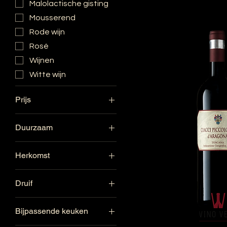
Malolactische gisting
Mousserend
Rode wijn
Rosé
Wijnen
Witte wijn
Prijs
Duurzaam
€ 7
€ 86
Duurzame landbouw
Herkomst
Biologisch
Frankrijk
Druif
Spanje
Cabernet sauvignon
Languedoc
Bijpassende keuken
Merlot
Rioja