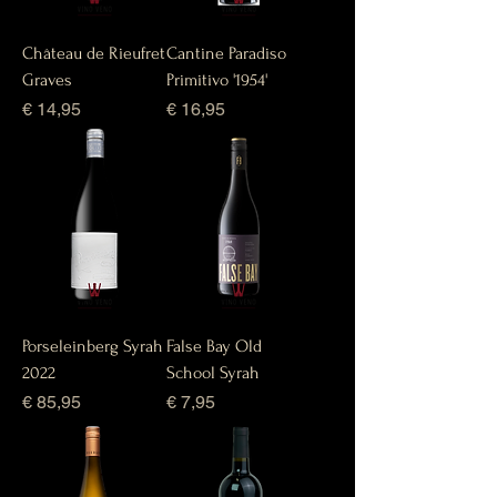
Château de Rieufret
Cantine Paradiso
Graves
Primitivo '1954'
Prijs
Prijs
€ 14,95
€ 16,95
Porseleinberg Syrah
False Bay Old
2022
School Syrah
Prijs
Prijs
€ 85,95
€ 7,95