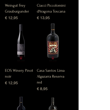
Weingut Frey
Ciacci Piccolomini
Grauburgunder
d'Aragona Toscana
Prijs
Prijs
€ 12,95
€ 13,95
EOS Winery Pinot
Casa Santos Lima
noir
Algazarra Reserva
red
Prijs
€ 12,95
Prijs
€ 8,95