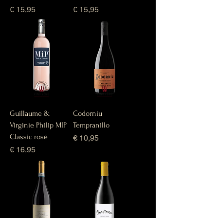
Prijs
Prijs
€ 15,95
€ 15,95
Guillaume &
Codorniu
Virginie Philip MIP
Tempranillo
Classic rosé
Prijs
€ 10,95
Prijs
€ 16,95