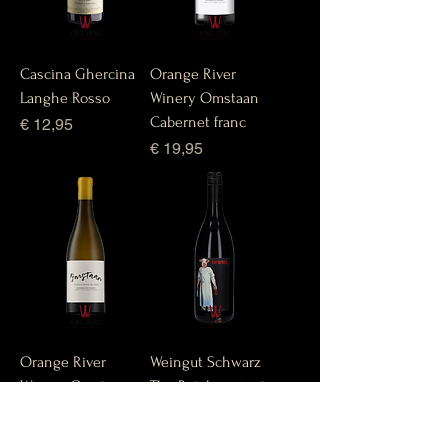
Cascina Ghercina
Orange River
Langhe Rosso
Winery Omstaan
Cabernet franc
Prijs
€ 12,95
Prijs
€ 19,95
Orange River
Weingut Schwarz
Winery Omstaan
The Butcher pinot
Sauvignon blanc
noir
Prijs
Prijs
€ 18,50
€ 17,95