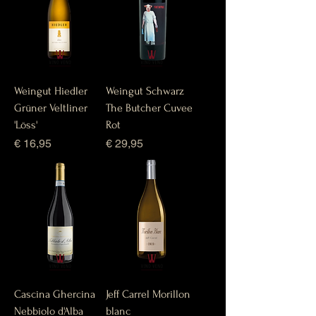
Weingut Hiedler
Weingut Schwarz
Grüner Veltliner
The Butcher Cuvee
'Löss'
Rot
Prijs
Prijs
€ 16,95
€ 29,95
Cascina Ghercina
Jeff Carrel Morillon
Nebbiolo d'Alba
blanc