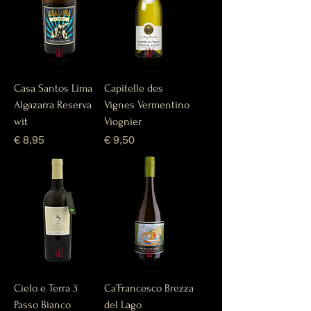
Casa Santos Lima
Capitelle des
Algazarra Reserva
Vignes Vermentino
wit
Viognier
Prijs
Prijs
€ 8,95
€ 9,50
Cielo e Terra 3
Ca’Francesco Brezza
Passo Bianco
del Lago