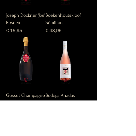
Joseph Dockner 'Joe'
Boekenhoutskloof
Reserve
Sémillon
Prijs
Prijs
€ 15,95
€ 48,95
Gosset Champagne
Bodega Anadas
Grande Reserve
Care Solidarity rose
Prijs
Prijs
€ 59,95
€ 8,95
Vino Veno