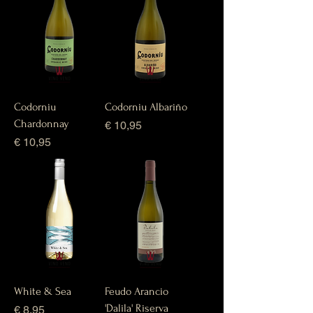
Codorniu
Codorniu Albariño
Chardonnay
Prijs
€ 10,95
Prijs
€ 10,95
White & Sea
Feudo Arancio
'Dalila' Riserva
Prijs
€ 8,95