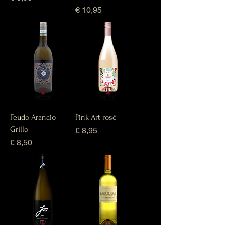
Prijs
€ 10,95
Feudo Arancio
Pink Art rosé
Grillo
Prijs
€ 8,95
Prijs
€ 8,50