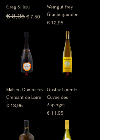
Greg & Juju
Weingut Frey
Grauburgunder
Normale prijs
Verkoopprijs
€ 8,95
€ 7,50
Prijs
€ 12,95
Maison Dumnacus
Gustav Lorentz
Crémant de Loire
Cuvee des
Asperges
Prijs
€ 13,95
Prijs
€ 11,95