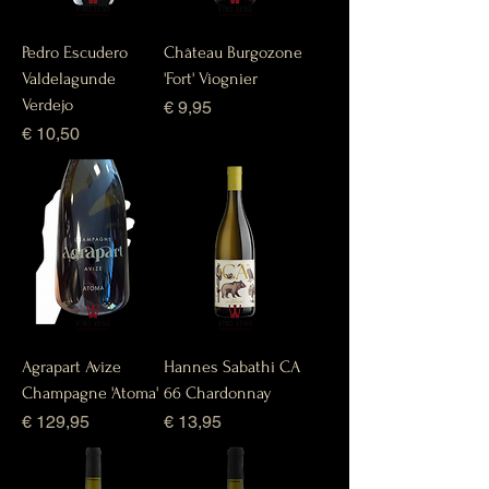
Pedro Escudero
Château Burgozone
Valdelagunde
'Fort' Viognier
Verdejo
Prijs
€ 9,95
Prijs
€ 10,50
Agrapart Avize
Hannes Sabathi CA
Champagne 'Atoma'
66 Chardonnay
Prijs
Prijs
€ 129,95
€ 13,95