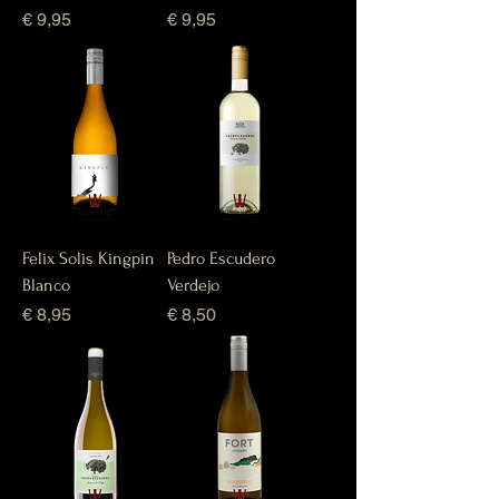
Prijs
Prijs
€ 9,95
€ 9,95
Felix Solis Kingpin
Pedro Escudero
Blanco
Verdejo
Prijs
Prijs
€ 8,95
€ 8,50