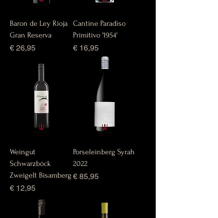
Baron de Ley Rioja
Cantine Paradiso
Gran Reserva
Primitivo '1954'
Prijs
Prijs
€ 26,95
€ 16,95
Weingut
Porseleinberg Syrah
Schwarzböck
2022
Zweigelt Bisamberg
Prijs
€ 85,95
Prijs
€ 12,95