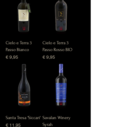
Cielo e Terra 3
Cielo e Terra 3
Passo Bianco
Passo Rosso BIO
Prijs
Prijs
€ 9,95
€ 9,95
Santa Tresa 'Siccari'
Savalan Winery
Syrah
Prijs
€ 11,95