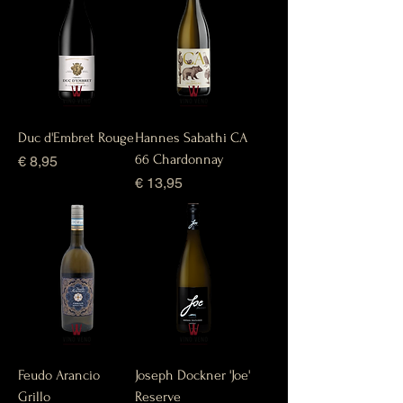
Duc d'Embret Rouge
Hannes Sabathi CA
66 Chardonnay
Prijs
€ 8,95
Prijs
€ 13,95
Feudo Arancio
Joseph Dockner 'Joe'
Grillo
Reserve