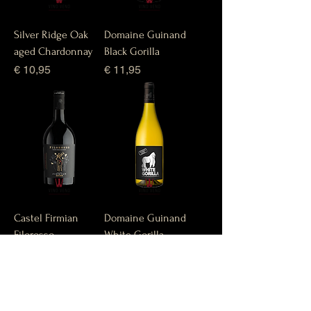
Silver Ridge Oak
Domaine Guinand
aged Chardonnay
Black Gorilla
Prijs
Prijs
€ 10,95
€ 11,95
Castel Firmian
Domaine Guinand
Filorosso
White Gorilla
Prijs
Prijs
€ 9,95
€ 11,95