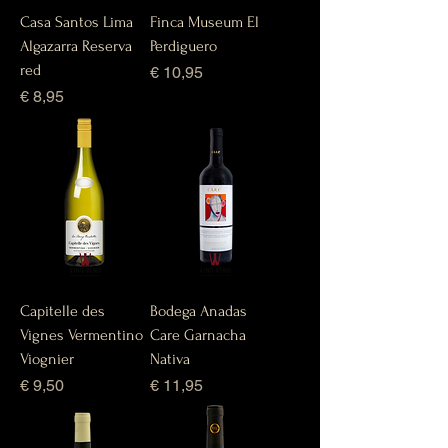
Casa Santos Lima
Finca Museum El
Algazarra Reserva
Perdiguero
red
Prijs
€ 10,95
Prijs
€ 8,95
Capitelle des
Bodega Anadas
Vignes Vermentino
Care Garnacha
Viognier
Nativa
Prijs
Prijs
€ 9,50
€ 11,95