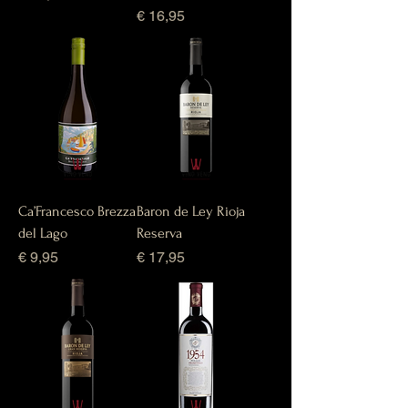
Prijs
€ 16,95
Ca’Francesco Brezza
Baron de Ley Rioja
del Lago
Reserva
Prijs
Prijs
€ 9,95
€ 17,95