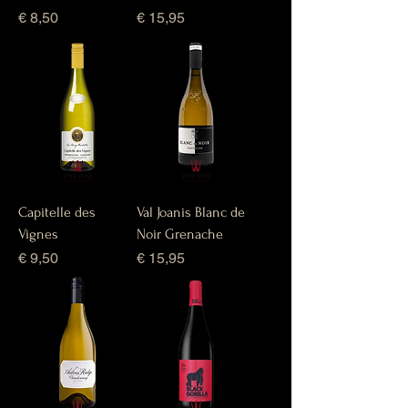
Prijs
Prijs
€ 8,50
€ 15,95
Capitelle des
Val Joanis Blanc de
Vignes
Noir Grenache
Prijs
Prijs
€ 9,50
€ 15,95