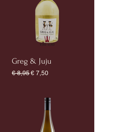
Greg & Juju
Normale prijs
Verkoopprijs
€ 8,95
€ 7,50