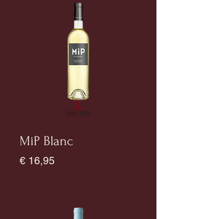
MiP Blanc
Prijs
€ 16,95