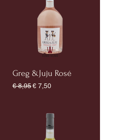
Greg &Juju Rosé
Normale prijs
Verkoopprijs
€ 8,95
€ 7,50