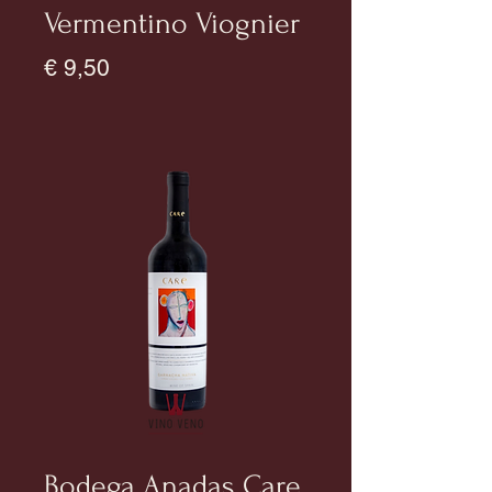
Vermentino Viognier
Prijs
€ 9,50
Bodega Anadas Care