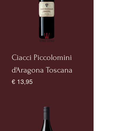
Ciacci Piccolomini
d'Aragona Toscana
Prijs
€ 13,95