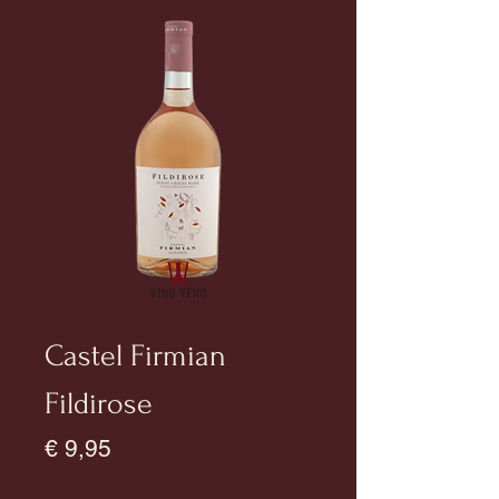
Castel Firmian
Fildirose
Prijs
€ 9,95