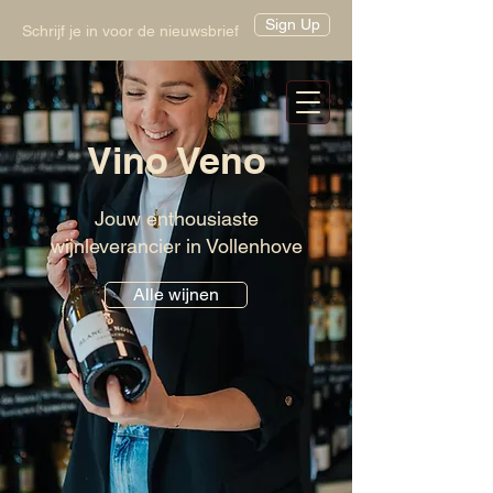
Sign Up
Schrijf je in voor de nieuwsbrief
Vino Veno
Jouw enthousiaste
wijnleverancier in Vollenhove
Alle wijnen