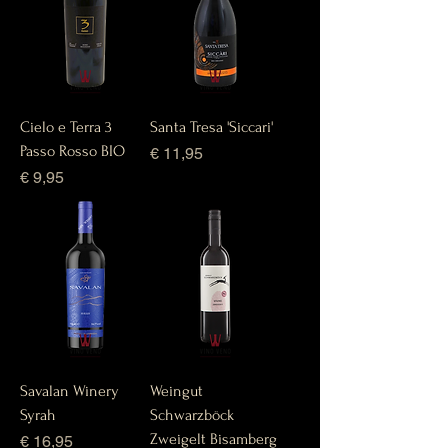
Cielo e Terra 3
Santa Tresa 'Siccari'
Passo Rosso BIO
Prijs
€ 11,95
Prijs
€ 9,95
Savalan Winery
Weingut
Syrah
Schwarzböck
Zweigelt Bisamberg
Prijs
€ 16,95