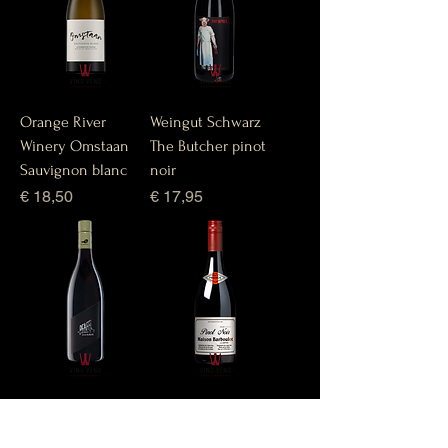
Orange River
Weingut Schwarz
Winery Omstaan
The Butcher pinot
Sauvignon blanc
noir
Prijs
Prijs
€ 18,50
€ 17,95
Weingut Pfaffl vom
Maison Barboulot
Haus St. Laurent
Pinot noir