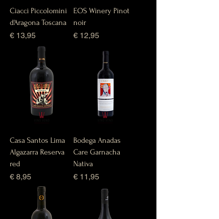
Ciacci Piccolomini
EOS Winery Pinot
d'Aragona Toscana
noir
Prijs
Prijs
€ 13,95
€ 12,95
Casa Santos Lima
Bodega Anadas
Algazarra Reserva
Care Garnacha
red
Nativa
Prijs
Prijs
€ 8,95
€ 11,95