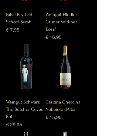
False Bay Old
Weingut Hiedler
School Syrah
Grüner Veltliner
'Löss'
Prijs
€ 7,95
Prijs
€ 16,95
Weingut Schwarz
Cascina Ghercina
The Butcher Cuvee
Nebbiolo d'Alba
Rot
Prijs
€ 15,95
Prijs
€ 29,95