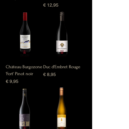
Prijs
€ 12,95
Château Burgozone
Duc d'Embret Rouge
'Fort' Pinot noir
Prijs
€ 8,95
Prijs
€ 9,95